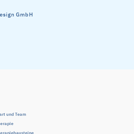
Design GmbH
art und Team
erapie
erapiebausteine